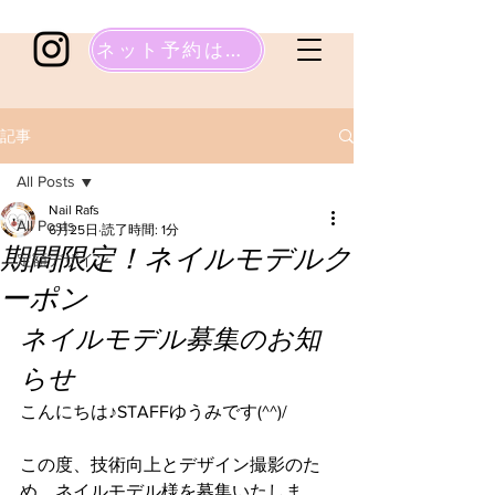
ネット予約はこちら
記事
All Posts
Nail Rafs
All Posts
6月25日
読了時間: 1分
期間限定！ネイルモデルク
定額デザイン
ーポン
ネイルモデル募集のお知
らせ
こんにちは♪STAFFゆうみです(^^)/
この度、技術向上とデザイン撮影のた
め、ネイルモデル様を募集いたしま