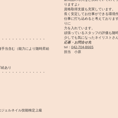
りますよ♪
資格取得支援も充実しています。
長く安定してお仕事ができる環境
仕事に打ち込めると考えておりま
りに
力を入れています。
頑張っているスタッフの評価も随
少しでも気になったネイリストさん、
・・・・・・・・・・・・・・
応募・お問合せ先
tel：
042-704-8665
各種手当含む（能力により随時昇給
担当 小原
昇給あり
・・・・・・・・・・・・・・
たはジェルネイル技能検定上級