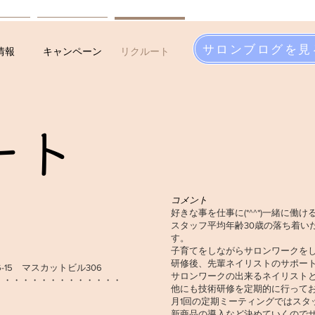
サロンブログを見
情報
キャンペーン
リクルート
ート
コメント
好きな事を仕事に(*^^*)一緒に働
スタッフ平均年齢30歳の落ち着い
す。
子育てをしながらサロンワークを
研修後、先輩ネイリストのサポー
-15 マスカットビル306
サロンワークの出来るネイリスト
・・・・・・・・・・・・・・
他にも技術研修を定期的に行って
月1回の定期ミーティングではスタ
新商品の導入など決めていくので