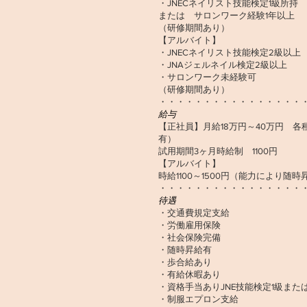
・JNECネイリスト技能検定1級所持
または サロンワーク経験1年以上
（研修期間あり）
【アルバイト】
・JNECネイリスト技能検定2級以上
・JNAジェルネイル検定2級以上
・サロンワーク未経験可
（研修期間あり）
・・・・・・・・・・・・・・・・
給与
【正社員】月給18万円～40万円 
有）
試用期間3ヶ月時給制 1100円
【アルバイト】
時給1100～1500円（能力により随時
・・・・・・・・・・・・・・・・
待遇
・交通費規定支給
・労働雇用保険
・社会保険完備
・随時昇給有
・歩合給あり
・有給休暇あり
・資格手当ありJNE技能検定1級ま
・制服エプロン支給