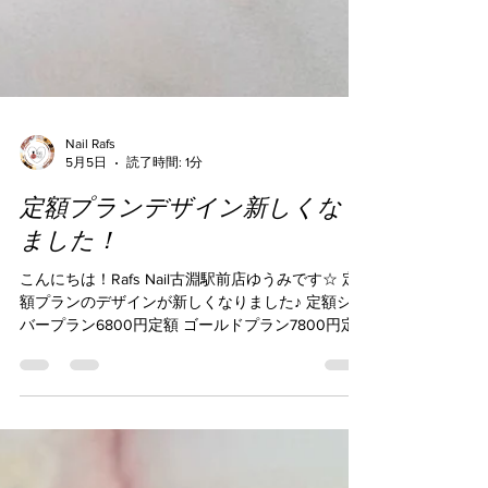
Nail Rafs
5月5日
読了時間: 1分
定額プランデザイン新しくなり
ました！
こんにちは！Rafs Nail古淵駅前店ゆうみです☆ 定
額プランのデザインが新しくなりました♪ 定額シル
バープラン6800円定額 ゴールドプラン7800円定
額 プラチナプラン8800円 これからのシーズン梅
雨や夏に向けて涼しげなデザインなどなど(^^)/ お色
はすべて変更可能ですので、ご相談下さいませ～♪