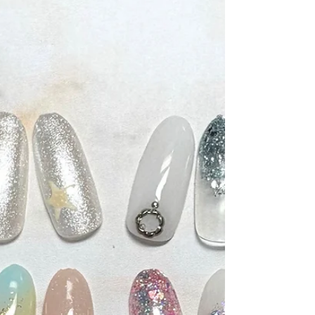
異なります。 オフなし１２０分・オフあり180分
掲載デザイン限定にはなりますが、お色変更は可
能ですので、お好みのカラーでお楽しみいただけ
ます♡ ◆ネット予約◆ http://b.hpr.jp/kr/sd/
H000246354 ホットペッパービューティー ◆TEL
予約◆ 042-704-8665 皆様のご応募を心よりお待
ちしております♡